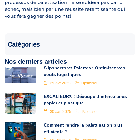
processus de palettisation ne se soldera pas par un
échec, mais bien par une réussite retentissante qui
vous fera gagner des points!
Catégories
Nos derniers articles
Slipsheets vs Palettes : Optimisez vos
coûts logistiques
29 Avr 2025
Optimiser
EXCALIBUR® : Découpe d’intercalaires
papier et plastique
30 Jan 2025
Palettiser
Comment rendre la palettisation plus
efficiente ?